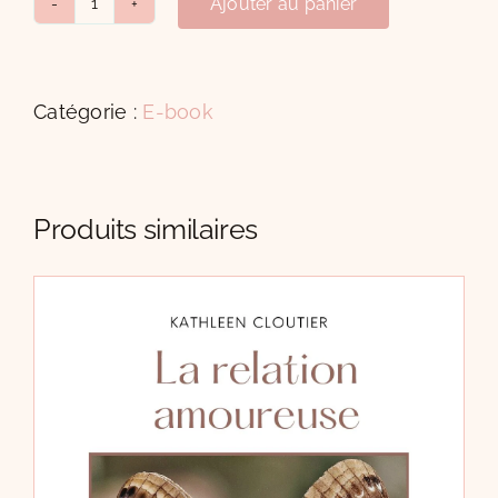
Ajouter au panier
quantité
de
La
culpabilité
Catégorie :
E-book
Produits similaires